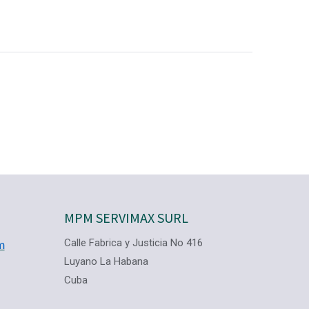
MPM SERVIMAX SURL
Calle Fabrica y Justicia No 416
m
Luyano La Habana
Cuba