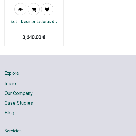
Set - Desmontadoras de
ruedas + Equilibradora de
ruedas
3,640.00
€
Explore
Inicio
Our Company
Case Studies
Blog
Servicios